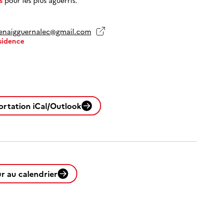
lenaigguernalec@gmail.com
sidence
ortation iCal/Outlook
r au calendrier