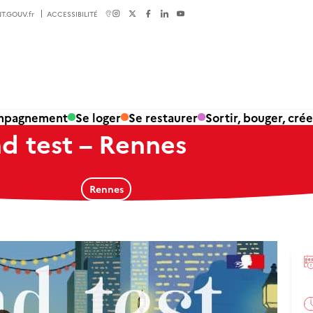
T.GOUV.fr
ACCESSIBILITÉ
ompagnement
Se loger
Se restaurer
Sortir, bouger, crée
nd test – Rennes
Rennes