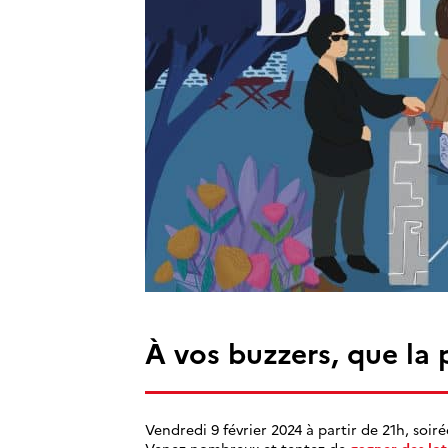
À vos buzzers, que la
Vendredi 9 février 2024 à partir de 21h, soiré
Venez nombreux et tentez de
gagner des lot